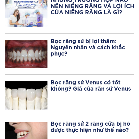
NHỮNG TRƯỜNG HỢP NÀO
NÊN NIỀNG RĂNG VÀ LỢI ÍCH
CỦA NIỀNG RĂNG LÀ GÌ?
Bọc răng sứ bị lợi thâm:
Nguyên nhân và cách khắc
phục?
Bọc răng sứ Venus có tốt
không? Giá của răn sứ Venus
Bọc răng sứ 2 răng cửa bị hô
được thực hiện như thế nào?