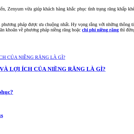
iển, Zenyum vừa giúp khách hàng khắc phục tình trạng răng khấp khể
với 4 phương pháp được ưa chuộng nhất. Hy vọng rằng với những thông t
băn khoăn về phương pháp niềng răng hoặc
chi phí niềng răng
thì đừn
À LỢI ÍCH CỦA NIỀNG RĂNG LÀ GÌ?
phục?
us