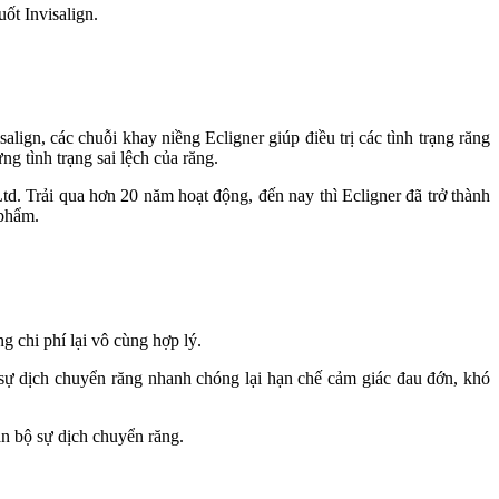
ốt Invisalign.
ign, các chuỗi khay niềng Ecligner giúp điều trị các tình trạng răng
g tình trạng sai lệch của răng.
Ltd. Trải qua hơn 20 năm hoạt động, đến nay thì Ecligner đã trở thành
 phẩm.
 chi phí lại vô cùng hợp lý.
 sự dịch chuyển răng nhanh chóng lại hạn chế cảm giác đau đớn, khó
àn bộ sự dịch chuyển răng.