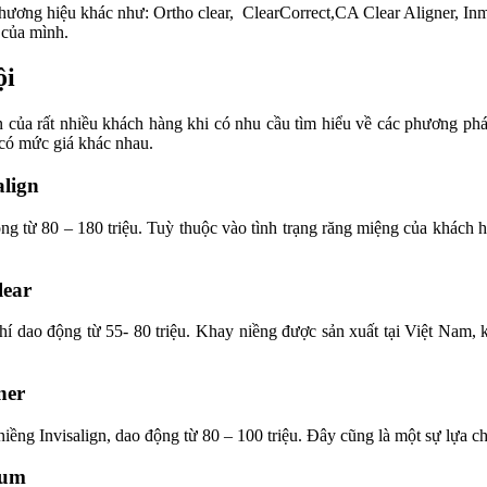
u thương hiệu khác như: Ortho clear, ClearCorrect,CA Clear Aligner, 
 của mình.
ội
ăn của rất nhiều khách hàng khi có nhu cầu tìm hiểu về các phương p
 có mức giá khác nhau.
align
ng từ 80 – 180 triệu. Tuỳ thuộc vào tình trạng răng miệng của khách h
lear
 phí dao động từ 55- 80 triệu. Khay niềng được sản xuất tại Việt Nam
ner
ềng Invisalign, dao động từ 80 – 100 triệu. Đây cũng là một sự lựa c
yum