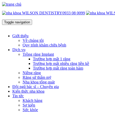
0933 08 0099
Toggle navigation
Giới thiệu
Về chúng tôi
Quy trình khám chữa bệnh
Dịch vụ
Trồng răng Implant
Trường hợp mất 1 răng
Trường hợp mất nhiều răng liền kề
Trường hợp mất răng toàn hàm
Niềng răng
Răng sứ thẩm mỹ
Nha khoa tổng quát
Đội ngũ bác sĩ – Chuyên gia
Kiến thức nha khoa
Tin tức
Khách hàng
Sự kiện
Sức khỏe