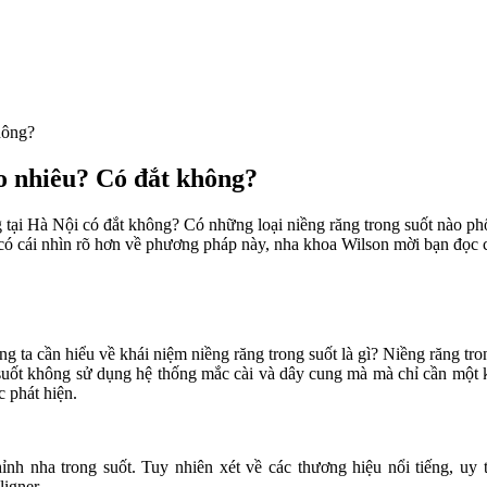
không?
bao nhiêu? Có đắt không?
ăng tại Hà Nội có đắt không? Có những loại niềng răng trong suốt nào p
ó cái nhìn rõ hơn về phương pháp này, nha khoa Wilson mời bạn đọc cù
húng ta cần hiểu về khái niệm niềng răng trong suốt là gì? Niềng răng
suốt không sử dụng hệ thống mắc cài và dây cung mà mà chỉ cần một k
c phát hiện.
ỉnh nha trong suốt. Tuy nhiên xét về các thương hiệu nổi tiếng, uy
cligner…