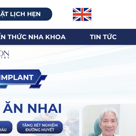
ẶT LỊCH HẸN
ẾN THỨC NHA KHOA
TIN TỨC