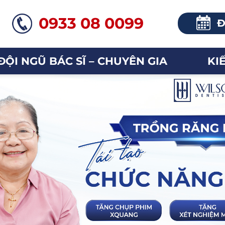
0933 08 0099
Đ
ĐỘI NGŨ BÁC SĨ – CHUYÊN GIA
KI