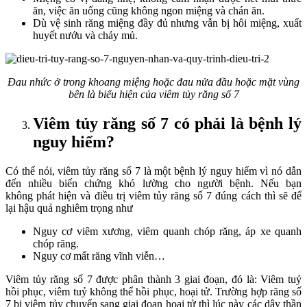
ăn, việc ăn uống cũng không ngon miệng và chán ăn.
Dù vệ sinh răng miệng đầy đủ nhưng vẫn bị hôi miệng, xuất
huyết nướu và chảy mủ.
Đau nhức ở trong khoang miệng hoặc đau nửa đầu hoặc mặt vùng
bên là biểu hiện của viêm tủy răng số 7
Viêm tủy răng số 7 có phải là bệnh lý
nguy hiểm?
Có thể nói, viêm tủy răng số 7 là một bệnh lý nguy hiểm vì nó dẫn
đến nhiều biến chứng khó lường cho người bệnh. Nếu bạn
không phát hiện và điều trị viêm tủy răng số 7 đúng cách thì sẽ để
lại hậu quả nghiêm trọng như
Nguy cơ viêm xương, viêm quanh chóp răng, áp xe quanh
chóp răng.
Nguy cơ mất răng vĩnh viễn…
Viêm tủy răng số 7 được phân thành 3 giai đoạn, đó là: Viêm tuỷ
hồi phục, viêm tuỷ không thể hồi phục, hoại tử. Trường hợp răng số
7 bị viêm tủy chuyển sang giai đoạn hoại tử thì lúc này các dây thần