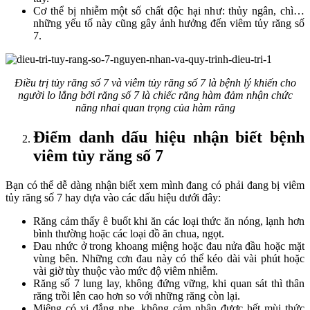
Cơ thể bị nhiễm một số chất độc hại như: thủy ngân, chì…
những yếu tố này cũng gây ảnh hưởng đến viêm tủy răng số
7.
Điều trị tủy răng số 7 và viêm tủy răng số 7 là bệnh lý khiến cho
người lo lắng bởi răng số 7 là chiếc răng hàm đảm nhận chức
năng nhai quan trọng của hàm răng
Điểm danh dấu hiệu nhận biết bệnh
viêm tủy răng số 7
Bạn có thể dễ dàng nhận biết xem mình đang có phải đang bị viêm
tủy răng số 7 hay dựa vào các dấu hiệu dưới đây:
Răng cảm thấy ê buốt khi ăn các loại thức ăn nóng, lạnh hơn
bình thường hoặc các loại đồ ăn chua, ngọt.
Đau nhức ở trong khoang miệng hoặc đau nửa đầu hoặc mặt
vùng bên. Những cơn đau này có thể kéo dài vài phút hoặc
vài giờ tùy thuộc vào mức độ viêm nhiễm.
Răng số 7 lung lay, không đứng vững, khi quan sát thì thân
răng trồi lên cao hơn so với những răng còn lại.
Miệng có vị đắng nhẹ, không cảm nhận được hết mùi thức