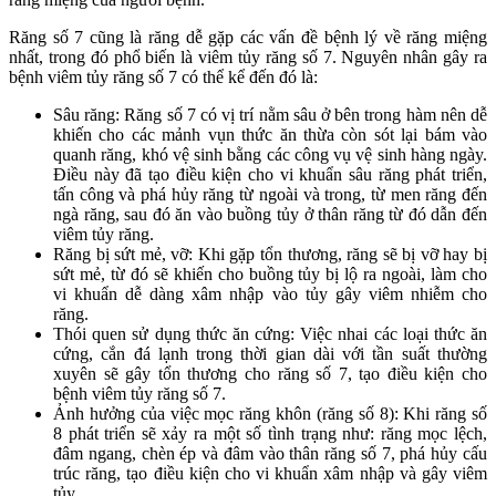
Răng số 7 cũng là răng dễ gặp các vấn đề bệnh lý về răng miệng
nhất, trong đó phổ biến là viêm tủy răng số 7. Nguyên nhân gây ra
bệnh viêm tủy răng số 7 có thể kể đến đó là:
Sâu răng: Răng số 7 có vị trí nằm sâu ở bên trong hàm nên dễ
khiến cho các mảnh vụn thức ăn thừa còn sót lại bám vào
quanh răng, khó vệ sinh bằng các công vụ vệ sinh hàng ngày.
Điều này đã tạo điều kiện cho vi khuẩn sâu răng phát triển,
tấn công và phá hủy răng từ ngoài và trong, từ men răng đến
ngà răng, sau đó ăn vào buồng tủy ở thân răng từ đó dẫn đến
viêm tủy răng.
Răng bị sứt mẻ, vỡ: Khi gặp tổn thương, răng sẽ bị vỡ hay bị
sứt mẻ, từ đó sẽ khiến cho buồng tủy bị lộ ra ngoài, làm cho
vi khuẩn dễ dàng xâm nhập vào tủy gây viêm nhiễm cho
răng.
Thói quen sử dụng thức ăn cứng: Việc nhai các loại thức ăn
cứng, cắn đá lạnh trong thời gian dài với tần suất thường
xuyên sẽ gây tổn thương cho răng số 7, tạo điều kiện cho
bệnh viêm tủy răng số 7.
Ảnh hưởng của việc mọc răng khôn (răng số 8): Khi răng số
8 phát triển sẽ xảy ra một số tình trạng như: răng mọc lệch,
đâm ngang, chèn ép và đâm vào thân răng số 7, phá hủy cấu
trúc răng, tạo điều kiện cho vi khuẩn xâm nhập và gây viêm
tủy.