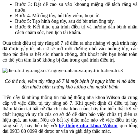
Bước 3: Đặt đế cao su vào khoang miệng để tách răng và
nướu.
Bước 4: Mở ống tủy, hút tủy viêm, hoại tử.
Bước 5: Tạo hình ống tủy, sau đó bít trám ống tủy.
Bước 6: Kết thúc quá trình điều trị và hướng dẫn bệnh nhân
cách chăm sóc, hẹn lịch tái khám.
Quá trình điều trị tủy răng số 7 sẽ diễn ra nhẹ nhàng vì quá trình này
đã được gây tê, nha sĩ sẽ mở một đường nhỏ vào buồng tủy, các
thao tác diễn ra hết sức nhanh chóng, dứt khoát nên bạn hoàn toàn
có thể yên tâm là sẽ không bị đau trong quá trình điều trị.
Có thể nói, viêm tủy răng số 7 là một bệnh lý nguy hiểm vì nó dẫn
đến nhiều biến chứng khó lường cho người bệnh
Trên đây là những thông tin mà hệ thống nha khoa Wilson đã cung
cấp về việc điều trị tủy răng số 7. Khi quyết định đi điều trị hay
thăm khám tại bất cứ địa chỉ nha khoa nào, hãy tìm hiểu thật kỹ về
chất lượng và uy tín của cơ sở đó để đảm bảo việc chữa trị diễn ra
hiệu quả, an toàn. Nếu có bất kỳ thắc mắc nào về việc điều trị tủy
răng số 7, hãy liên hệ với
hệ thống nha khoa Wilson
qua tổng
đài 0933 08 0099 để được tư vấn và giải đáp thắc mắc.