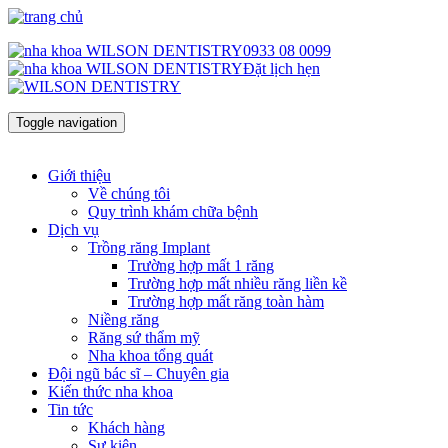
0933 08 0099
Đặt lịch hẹn
Toggle navigation
Giới thiệu
Về chúng tôi
Quy trình khám chữa bệnh
Dịch vụ
Trồng răng Implant
Trường hợp mất 1 răng
Trường hợp mất nhiều răng liền kề
Trường hợp mất răng toàn hàm
Niềng răng
Răng sứ thẩm mỹ
Nha khoa tổng quát
Đội ngũ bác sĩ – Chuyên gia
Kiến thức nha khoa
Tin tức
Khách hàng
Sự kiện