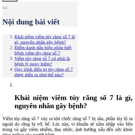
Nội dung bài viết
Khái niệm viêm tủy răng số 7 là
gì, nguyên nhân gây bệnh?
Điểm danh dấu hiệu nhận biết
bệnh viêm tủy răng số 7
Viêm tủy răng số 7 có phải là
bệnh lý nguy hiểm?
Quy trình điều trị tủy răng số 7
được diễn ra như thế nào?
Khái niệm viêm tủy răng số 7 là gì,
nguyên nhân gây bệnh?
Viêm tủy răng số 7 xảy ra khi chiếc răng số 7 bị sâu, phần tủy lộ ra
ngoài do răng bị vỡ, bể. Lúc này, vi khuẩn sẽ xâm nhập vào bên
trong và gây viêm nhiễm, đau nhức, ảnh hưởng xấu đến sức khỏe
răng miệng của người bệnh.