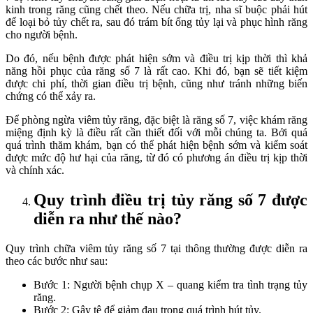
kinh trong răng cũng chết theo. Nếu chữa trị, nha sĩ buộc phải hút
để loại bỏ tủy chết ra, sau đó trám bít ống tủy lại và phục hình răng
cho người bệnh.
Do đó, nếu bệnh được phát hiện sớm và điều trị kịp thời thì khả
năng hồi phục của răng số 7 là rất cao. Khi đó, bạn sẽ tiết kiệm
được chi phí, thời gian điều trị bệnh, cũng như tránh những biến
chứng có thể xảy ra.
Để phòng ngừa viêm tủy răng, đặc biệt là răng số 7, việc khám răng
miệng định kỳ là điều rất cần thiết đối với mỗi chúng ta. Bởi quá
quá trình thăm khám, bạn có thể phát hiện bệnh sớm và kiểm soát
được mức độ hư hại của răng, từ đó có phương án điều trị kịp thời
và chính xác.
Quy trình điều trị tủy răng số 7 được
diễn ra như thế nào?
Quy trình chữa viêm tủy răng số 7 tại thông thường được diễn ra
theo các bước như sau:
Bước 1: Người bệnh chụp X – quang kiểm tra tình trạng tủy
răng.
Bước 2: Gây tê để giảm đau trong quá trình hút tủy.