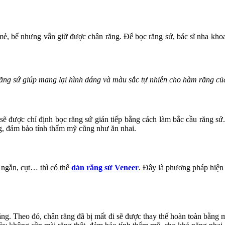
mẻ, bể nhưng vẫn giữ được chân răng. Để bọc răng sứ, bác sĩ nha khoa
ăng sứ giúp mang lại hình dáng và màu sắc tự nhiên cho hàm răng củ
 được chỉ định bọc răng sứ gián tiếp bằng cách làm bắc cầu răng sứ.
ng, đảm bảo tính thẩm mỹ cũng như ăn nhai.
 ngắn, cụt… thì có thể
dán răng sứ Veneer
. Đây là phương pháp hiện
g. Theo đó, chân răng đã bị mất đi sẽ được thay thế hoàn toàn bằng mộ