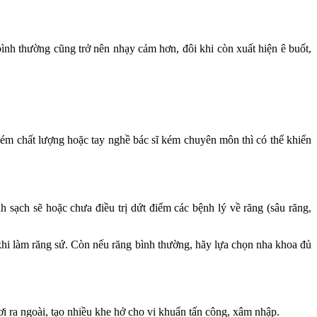
ình thường cũng trở nên nhạy cảm hơn, đôi khi còn xuất hiện ê buốt,
 kém chất lượng hoặc tay nghề bác sĩ kém chuyên môn thì có thể khiến
sạch sẽ hoặc chưa điều trị dứt điểm các bệnh lý về răng (sâu răng,
khi làm răng sứ. Còn nếu răng bình thường, hãy lựa chọn nha khoa đủ
ơi ra ngoài, tạo nhiều khe hở cho vi khuẩn tấn công, xâm nhập.