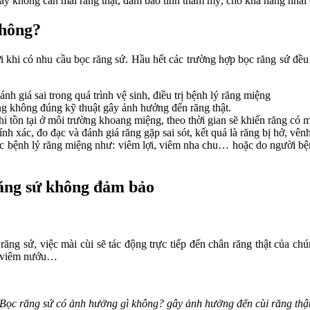
ứ này không cần mài răng thật, đảm bảo tính thẩm mỹ, cho khả năng nhai
không?
i khi có nhu cầu bọc răng sứ. Hầu hết các trường hợp bọc răng sứ đều 
h giá sai trong quá trình vệ sinh, điều trị bệnh lý răng miệng
ng không đúng kỹ thuật gây ảnh hưởng đến răng thật.
ồn tại ở môi trường khoang miệng, theo thời gian sẽ khiến răng có mù
 xác, đo đạc và đánh giá răng gặp sai sót, kết quả là răng bị hở, vênh
các bệnh lý răng miệng như: viêm lợi, viêm nha chu… hoặc do người b
răng sứ không đảm bảo
ăng sứ, việc mài cùi sẽ tác động trực tiếp đến chân răng thật của chú
g, viêm nướu…
Bọc răng sứ có ảnh hưởng gì không? gây ảnh hưởng đến cùi răng thậ