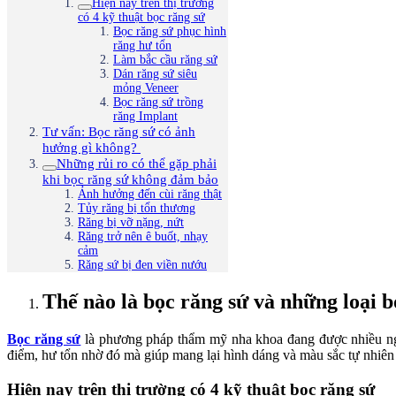
Hiện nay trên thị trường
có 4 kỹ thuật bọc răng sứ
Bọc răng sứ phục hình
răng hư tổn
Làm bắc cầu răng sứ
Dán răng sứ siêu
mỏng Veneer
Bọc răng sứ trồng
răng Implant
Tư vấn: Bọc răng sứ có ảnh
hưởng gì không?
Những rủi ro có thể gặp phải
khi bọc răng sứ không đảm bảo
Ảnh hưởng đến cùi răng thật
Tủy răng bị tổn thương
Răng bị vỡ nặng, nứt
Răng trở nên ê buốt, nhạy
cảm
Răng sứ bị đen viền nướu
Thế nào là bọc răng sứ và những loại b
Bọc răng sứ
là phương pháp thẩm mỹ nha khoa đang được nhiều ngườ
điểm, hư tổn nhờ đó mà giúp mang lại hình dáng và màu sắc tự nhiên
Hiện nay trên thị trường có 4 kỹ thuật bọc răng sứ