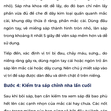
nhỏ). Sáp nha khoa rất dễ lấy, do đó bạn chỉ nên lấy
phần vừa đủ để che đi dây kim loại quấn quanh mắc
cài, khung dây thừa ở răng, phần mắc cài. Dùng đầu
ngón tay, vê miếng sáp thành hình tròn nhỏ, lăn sáp
trong khoảng ít nhất 5 giây để viên sáp mềm hơn và dễ
sử dụng.
Tiếp đến, xác định vị trí bị đau, chảy máu, sưng… do
niềng răng gây ra, dùng ngón tay cái hoặc ngón trỏ ấn
sáp lên mắc cài hoặc dây cung. Nên chú ý miết sáp vào
vị trí để sáp được dàn đều và dính chặt ở trên niềng.
Bước 4: Kiểm tra sáp chỉnh nha lần cuối
Sau khi bôi sáp, bạn cần kiểm tra xem sáp đã bao phù
hết lên các cạnh nhọn của mắc cài hay chưa. Các nốt
đau trong miệng của bạn cũng sẽ bắt đầu tự lành, sáp