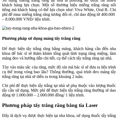
Sử dụng miếng trắng răng tại nhà là phương án được rất nhiều
khách hàng lựa chọn. Một số thương hiệu miếng trắng răng nổi
tiếng mà khách hàng có thể lựa chọn như: Viva White, Oral B. Chi
phí để mua miếng trắng răng tương đối rẻ, chỉ dao động từ 400.000
– 8.000.000 VNĐ/ liệu trình.
Phương pháp sử dụng máng tẩy trắng răng
Để thực hiện tẩy trắng răng bằng máng, khách hàng cần đến nha
khoa để bác sĩ sẽ thăm khám tổng quát tình trạng răng miệng, làm
máng đeo và hướng dẫn chi tiết, cụ thể cách tẩy trắng răng tại nhà.
Tùy vào màu sắc của răng, mức độ xỉn mà bác sĩ sẽ đưa ra liệu trình
cụ thể trong vòng bao lâu? Thông thường, quá trình đeo máng tẩy
trắng răng tại nhà sẽ diễn ra trong khoảng 2 tuần.
Chi phí để thực hiện tẩy trắng tại nhà sẽ phụ thuộc vào lượng thuốc
tẩy cần sử dụng. Mức phí để thực hiện tẩy trắng răng thường sẽ dao
động từ 1.000.000 – 2.000.000 đồng/ 1 liệu trình.
Phương pháp tẩy trắng răng bằng tia Laser
Đây là dịch vụ được thực hiện tại nha khoa, sử dụng thuốc tẩy trắng