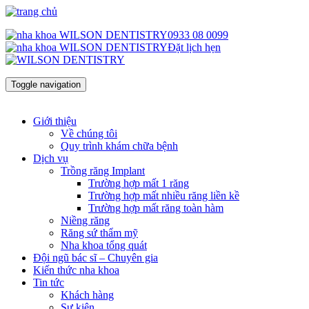
0933 08 0099
Đặt lịch hẹn
Toggle navigation
Giới thiệu
Về chúng tôi
Quy trình khám chữa bệnh
Dịch vụ
Trồng răng Implant
Trường hợp mất 1 răng
Trường hợp mất nhiều răng liền kề
Trường hợp mất răng toàn hàm
Niềng răng
Răng sứ thẩm mỹ
Nha khoa tổng quát
Đội ngũ bác sĩ – Chuyên gia
Kiến thức nha khoa
Tin tức
Khách hàng
Sự kiện