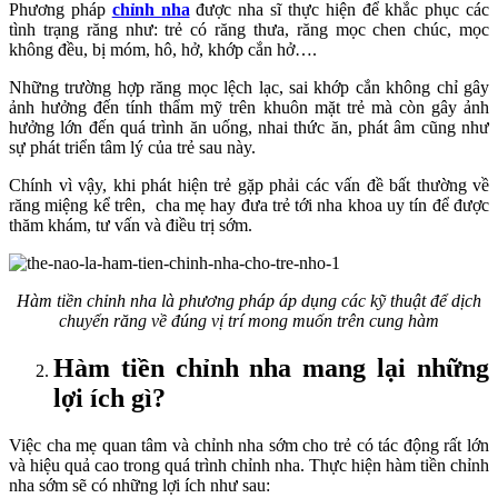
Phương pháp
chỉnh nha
được nha sĩ thực hiện để khắc phục các
tình trạng răng như: trẻ có răng thưa, răng mọc chen chúc, mọc
không đều, bị móm, hô, hở, khớp cắn hở….
Những trường hợp răng mọc lệch lạc, sai khớp cắn không chỉ gây
ảnh hưởng đến tính thẩm mỹ trên khuôn mặt trẻ mà còn gây ảnh
hưởng lớn đến quá trình ăn uống, nhai thức ăn, phát âm cũng như
sự phát triển tâm lý của trẻ sau này.
Chính vì vậy, khi phát hiện trẻ gặp phải các vấn đề bất thường về
răng miệng kể trên, cha mẹ hay đưa trẻ tới nha khoa uy tín để được
thăm khám, tư vấn và điều trị sớm.
Hàm tiền chỉnh nha là phương pháp áp dụng các kỹ thuật để dịch
chuyển răng về đúng vị trí mong muốn trên cung hàm
Hàm tiền chỉnh nha mang lại những
lợi ích gì?
Việc cha mẹ quan tâm và chỉnh nha sớm cho trẻ có tác động rất lớn
và hiệu quả cao trong quá trình chỉnh nha. Thực hiện hàm tiền chỉnh
nha sớm sẽ có những lợi ích như sau: