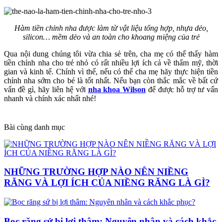
Hàm tiền chỉnh nha được làm từ vật liệu tổng hợp, nhựa dẻo,
silicon… mềm dẻo và an toàn cho khoang miệng của trẻ
Qua nội dung chúng tôi vừa chia sẻ trên, cha mẹ có thể thấy hàm
tiền chỉnh nha cho trẻ nhỏ có rất nhiều lợi ích cả về thẩm mỹ, thời
gian và kinh tế. Chính vì thế, nếu có thể cha mẹ hãy thực hiện tiền
chỉnh nha sớm cho bé là tốt nhất. Nếu bạn còn thắc mắc về bất cứ
vấn đề gì, hãy liên hệ với
nha khoa Wilson
để được hỗ trợ tư vấn
nhanh và chính xác nhất nhé!
Bài cùng danh mục
NHỮNG TRƯỜNG HỢP NÀO NÊN NIỀNG
RĂNG VÀ LỢI ÍCH CỦA NIỀNG RĂNG LÀ GÌ?
Bọc răng sứ bị lợi thâm: Nguyên nhân và cách khắc