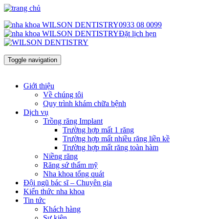
0933 08 0099
Đặt lịch hẹn
Toggle navigation
Giới thiệu
Về chúng tôi
Quy trình khám chữa bệnh
Dịch vụ
Trồng răng Implant
Trường hợp mất 1 răng
Trường hợp mất nhiều răng liền kề
Trường hợp mất răng toàn hàm
Niềng răng
Răng sứ thẩm mỹ
Nha khoa tổng quát
Đội ngũ bác sĩ – Chuyên gia
Kiến thức nha khoa
Tin tức
Khách hàng
Sự kiện