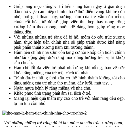
Giúp răng mọc đúng vị trí trên cung hàm ngay ở giai đoạn
đầu nhờ việc can thiệp chỉnh nha ở thời điểm vàng khi trẻ còn
nhỏ, bởi giai đoạn này, xương hàm của trẻ vẫn còn mềm,
chưa cốt hóa, từ đó sẽ giúp việc thu hẹp hay nong rộng
xương hàm theo mong muốn dễ dàng hơn, giúp răng mọc
thẳng đều.
Với những những trẻ răng đã bị hô, móm do cấu trúc xương
hàm, thực hiện tiền chỉnh nha sẽ giúp tránh được khả năng
phải phẫu thuật xương hàm khi trưởng thành.
Hàm tiền chỉnh nha sớm còn tăng cơ hội khớp cắn hoàn chỉnh
nhờ tác động giúp đưa răng mọc đúng hướng trên vị trí khớp
cắn chuẩn.
Hạn chế tối đa việc trẻ phải nhổ răng khi niềng, bảo vệ sức
khỏe răng miệng của trẻ một cách tốt nhất.
Tránh được những thói xấu có thể hình thành không tốt cho
răng miệng của trẻ như: thở miệng, đầy lưỡi, mút tay…
Ngăn ngừa bệnh lý răng miệng về nha chu.
Khắc phục tình trạng phát âm sai lệch ở trẻ.
Mang lại hiệu quả thẩm mỹ cao cho trẻ với hàm răng đều đẹp,
tự tin khi còn nhỏ.
Với những những trẻ răng đã bị hô, móm do cấu trúc xương hàm,