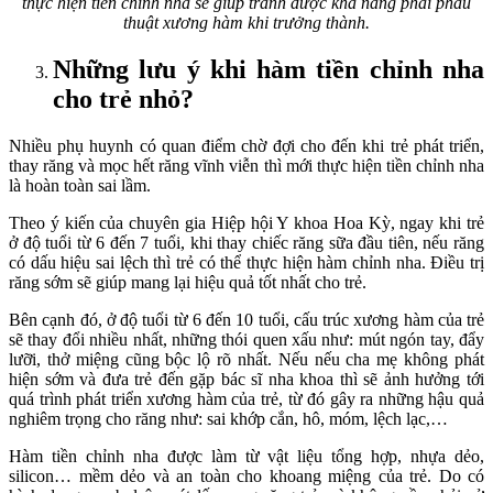
thực hiện tiền chỉnh nha sẽ giúp tránh được khả năng phải phẫu
thuật xương hàm khi trưởng thành.
Những lưu ý khi hàm tiền chỉnh nha
cho trẻ nhỏ?
Nhiều phụ huynh có quan điểm chờ đợi cho đến khi trẻ phát triển,
thay răng và mọc hết răng vĩnh viễn thì mới thực hiện tiền chỉnh nha
là hoàn toàn sai lầm.
Theo ý kiến của chuyên gia Hiệp hội Y khoa Hoa Kỳ, ngay khi trẻ
ở độ tuổi từ 6 đến 7 tuổi, khi thay chiếc răng sữa đầu tiên, nếu răng
có dấu hiệu sai lệch thì trẻ có thể thực hiện hàm chỉnh nha. Điều trị
răng sớm sẽ giúp mang lại hiệu quả tốt nhất cho trẻ.
Bên cạnh đó, ở độ tuổi từ 6 đến 10 tuổi, cấu trúc xương hàm của trẻ
sẽ thay đổi nhiều nhất, những thói quen xấu như: mút ngón tay, đẩy
lưỡi, thở miệng cũng bộc lộ rõ nhất. Nếu nếu cha mẹ không phát
hiện sớm và đưa trẻ đến gặp bác sĩ nha khoa thì sẽ ảnh hưởng tới
quá trình phát triển xương hàm của trẻ, từ đó gây ra những hậu quả
nghiêm trọng cho răng như: sai khớp cắn, hô, móm, lệch lạc,…
Hàm tiền chỉnh nha được làm từ vật liệu tổng hợp, nhựa dẻo,
silicon… mềm dẻo và an toàn cho khoang miệng của trẻ. Do có