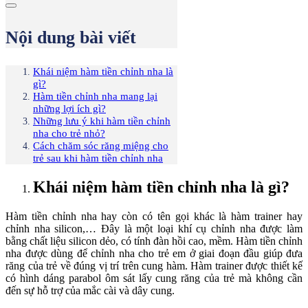
Nội dung bài viết
Khái niệm hàm tiền chỉnh nha là
gì?
Hàm tiền chỉnh nha mang lại
những lợi ích gì?
Những lưu ý khi hàm tiền chỉnh
nha cho trẻ nhỏ?
Cách chăm sóc răng miệng cho
trẻ sau khi hàm tiền chỉnh nha
Khái niệm hàm tiền chỉnh nha là gì?
Hàm tiền chỉnh nha hay còn có tên gọi khác là hàm trainer hay
chỉnh nha silicon,… Đây là một loại khí cụ chỉnh nha được làm
bằng chất liệu silicon dẻo, có tính đàn hồi cao, mềm. Hàm tiền chỉnh
nha được dùng để chỉnh nha cho trẻ em ở giai đoạn đầu giúp đưa
răng của trẻ về đúng vị trí trên cung hàm. Hàm trainer được thiết kế
có hình dáng parabol ôm sát lấy cung răng của trẻ mà không cần
đến sự hỗ trợ của mắc cài và dây cung.