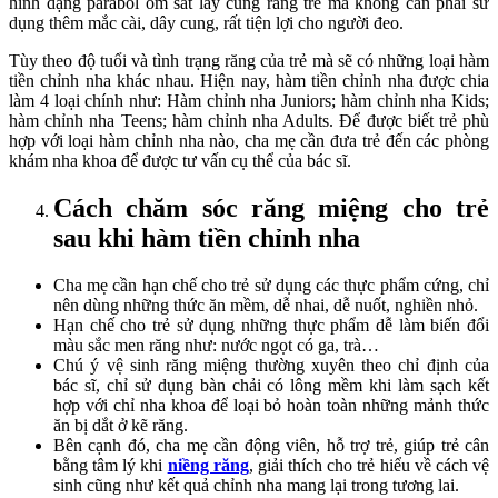
hình dạng parabol ôm sát lấy cung răng trẻ mà không cần phải sử
dụng thêm mắc cài, dây cung, rất tiện lợi cho người đeo.
Tùy theo độ tuổi và tình trạng răng của trẻ mà sẽ có những loại hàm
tiền chỉnh nha khác nhau. Hiện nay, hàm tiền chỉnh nha được chia
làm 4 loại chính như: Hàm chỉnh nha Juniors; hàm chỉnh nha Kids;
hàm chỉnh nha Teens; hàm chỉnh nha Adults. Để được biết trẻ phù
hợp với loại hàm chỉnh nha nào, cha mẹ cần đưa trẻ đến các phòng
khám nha khoa để được tư vấn cụ thể của bác sĩ.
Cách chăm sóc răng miệng cho trẻ
sau khi hàm tiền chỉnh nha
Cha mẹ cần hạn chế cho trẻ sử dụng các thực phẩm cứng, chỉ
nên dùng những thức ăn mềm, dễ nhai, dễ nuốt, nghiền nhỏ.
Hạn chế cho trẻ sử dụng những thực phẩm dễ làm biến đổi
màu sắc men răng như: nước ngọt có ga, trà…
Chú ý vệ sinh răng miệng thường xuyên theo chỉ định của
bác sĩ, chỉ sử dụng bàn chải có lông mềm khi làm sạch kết
hợp với chỉ nha khoa để loại bỏ hoàn toàn những mảnh thức
ăn bị dắt ở kẽ răng.
Bên cạnh đó, cha mẹ cần động viên, hỗ trợ trẻ, giúp trẻ cân
bằng tâm lý khi
niềng răng
, giải thích cho trẻ hiểu về cách vệ
sinh cũng như kết quả chỉnh nha mang lại trong tương lai.