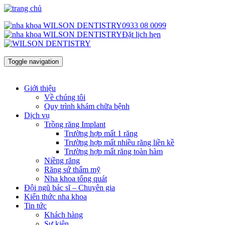
0933 08 0099
Đặt lịch hẹn
Toggle navigation
Giới thiệu
Về chúng tôi
Quy trình khám chữa bệnh
Dịch vụ
Trồng răng Implant
Trường hợp mất 1 răng
Trường hợp mất nhiều răng liền kề
Trường hợp mất răng toàn hàm
Niềng răng
Răng sứ thẩm mỹ
Nha khoa tổng quát
Đội ngũ bác sĩ – Chuyên gia
Kiến thức nha khoa
Tin tức
Khách hàng
Sự kiện