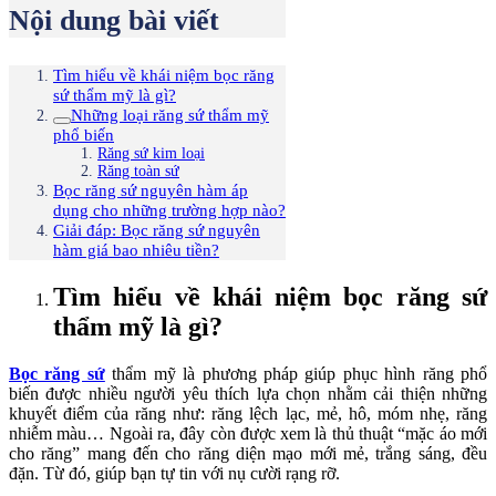
Nội dung bài viết
Tìm hiểu về khái niệm bọc răng
sứ thẩm mỹ là gì?
Những loại răng sứ thẩm mỹ
phổ biến
Răng sứ kim loại
Răng toàn sứ
Bọc răng sứ nguyên hàm áp
dụng cho những trường hợp nào?
Giải đáp: Bọc răng sứ nguyên
hàm giá bao nhiêu tiền?
Tìm hiểu về khái niệm bọc răng sứ
thẩm mỹ là gì?
Bọc răng sứ
thẩm mỹ là phương pháp giúp phục hình răng phổ
biến được nhiều người yêu thích lựa chọn nhằm cải thiện những
khuyết điểm của răng như: răng lệch lạc, mẻ, hô, móm nhẹ, răng
nhiễm màu… Ngoài ra, đây còn được xem là thủ thuật “mặc áo mới
cho răng” mang đến cho răng diện mạo mới mẻ, trắng sáng, đều
đặn. Từ đó, giúp bạn tự tin với nụ cười rạng rỡ.