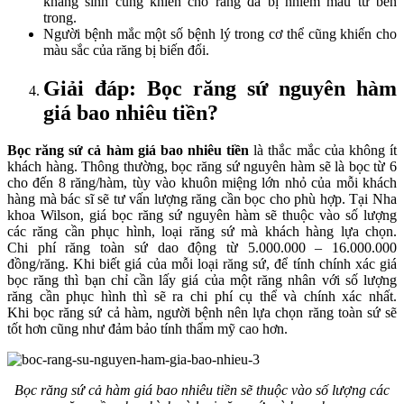
kháng sinh cũng khiến cho răng đã bị nhiễm màu từ bên
trong.
Người bệnh mắc một số bệnh lý trong cơ thể cũng khiến cho
màu sắc của răng bị biến đổi.
Giải đáp: Bọc răng sứ nguyên hàm
giá bao nhiêu tiền?
Bọc răng sứ cả hàm giá bao nhiêu tiền
là thắc mắc của không ít
khách hàng. Thông thường, bọc răng sứ nguyên hàm sẽ là bọc từ 6
cho đến 8 răng/hàm, tùy vào khuôn miệng lớn nhỏ của mỗi khách
hàng mà bác sĩ sẽ tư vấn lượng răng cần bọc cho phù hợp. Tại Nha
khoa Wilson, giá bọc răng sứ nguyên hàm sẽ thuộc vào số lượng
các răng cần phục hình, loại răng sứ mà khách hàng lựa chọn.
Chi phí răng toàn sứ dao động từ 5.000.000 – 16.000.000
đồng/răng. Khi biết giá của mỗi loại răng sứ, để tính chính xác giá
bọc răng thì bạn chỉ cần lấy giá của một răng nhân với số lượng
răng cần phục hình thì sẽ ra chi phí cụ thể và chính xác nhất.
Khi bọc răng sứ cả hàm, người bệnh nên lựa chọn răng toàn sứ sẽ
tốt hơn cũng như đảm bảo tính thẩm mỹ cao hơn.
Bọc răng sứ cả hàm giá bao nhiêu tiền sẽ thuộc vào số lượng các