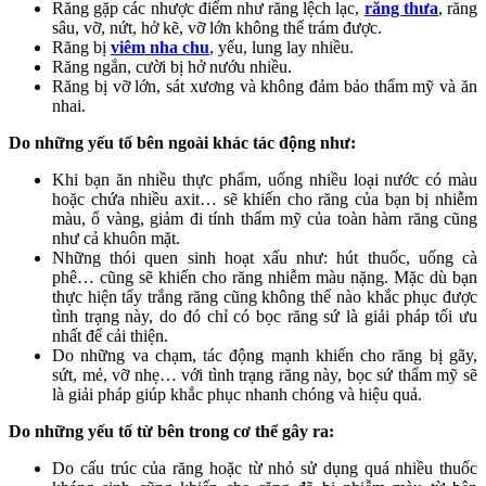
Răng gặp các nhược điểm như răng lệch lạc,
răng thưa
, răng
sâu, vỡ, nứt, hở kẽ, vỡ lớn không thể trám được.
Răng bị
viêm nha chu
, yếu, lung lay nhiều.
Răng ngắn, cười bị hở nướu nhiều.
Răng bị vỡ lớn, sát xương và không đảm bảo thẩm mỹ và ăn
nhai.
Do những yếu tố bên ngoài khác tác động như:
Khi bạn ăn nhiều thực phẩm, uống nhiều loại nước có màu
hoặc chứa nhiều axit… sẽ khiến cho răng của bạn bị nhiễm
màu, ổ vàng, giảm đi tính thẩm mỹ của toàn hàm răng cũng
như cả khuôn mặt.
Những thói quen sinh hoạt xấu như: hút thuốc, uống cà
phê… cũng sẽ khiến cho răng nhiễm màu nặng. Mặc dù bạn
thực hiện tẩy trắng răng cũng không thể nào khắc phục được
tình trạng này, do đó chỉ có bọc răng sứ là giải pháp tối ưu
nhất để cải thiện.
Do những va chạm, tác động mạnh khiến cho răng bị gãy,
sứt, mẻ, vỡ nhẹ… với tình trạng răng này, bọc sứ thẩm mỹ sẽ
là giải pháp giúp khắc phục nhanh chóng và hiệu quả.
Do những yếu tố từ bên trong cơ thể gây ra:
Do cấu trúc của răng hoặc từ nhỏ sử dụng quá nhiều thuốc