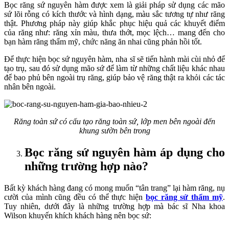
Bọc răng sứ nguyên hàm được xem là giải pháp sử dụng các mão
sứ lõi rỗng có kích thước và hình dạng, màu sắc tương tự như răng
thật. Phương pháp này giúp khắc phục hiệu quả các khuyết điểm
của răng như: răng xỉn màu, thưa thớt, mọc lệch… mang đến cho
bạn hàm răng thẩm mỹ, chức năng ăn nhai cũng phản hồi tốt.
Để thực hiện bọc sứ nguyên hàm, nha sĩ sẽ tiến hành mài cùi nhỏ để
tạo trụ, sau đó sử dụng mão sứ để làm từ những chất liệu khác nhau
để bao phủ bên ngoài trụ răng, giúp bảo vệ răng thật ra khỏi các tác
nhân bên ngoài.
Răng toàn sứ có cấu tạo răng toàn sứ, lớp men bên ngoài đến
khung sườn bên trong
Bọc răng sứ nguyên hàm áp dụng cho
những trường hợp nào?
Bất kỳ khách hàng đang có mong muốn “tân trang” lại hàm răng, nụ
cười của mình cũng đều có thể thực hiện
bọc răng sứ thẩm mỹ
.
Tuy nhiên, dưới đây là những trường hợp mà bác sĩ Nha khoa
Wilson khuyến khích khách hàng nên bọc sứ: