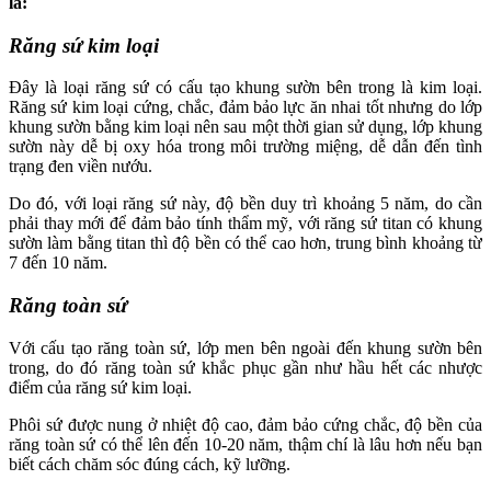
là:
Răng sứ kim loại
Đây là loại răng sứ có cấu tạo khung sườn bên trong là kim loại.
Răng sứ kim loại cứng, chắc, đảm bảo lực ăn nhai tốt nhưng do lớp
khung sườn bằng kim loại nên sau một thời gian sử dụng, lớp khung
sườn này dễ bị oxy hóa trong môi trường miệng, dễ dẫn đến tình
trạng đen viền nướu.
Do đó, với loại răng sứ này, độ bền duy trì khoảng 5 năm, do cần
phải thay mới để đảm bảo tính thẩm mỹ, với răng sứ titan có khung
sườn làm bằng titan thì độ bền có thể cao hơn, trung bình khoảng từ
7 đến 10 năm.
Răng toàn sứ
Với cấu tạo răng toàn sứ, lớp men bên ngoài đến khung sườn bên
trong, do đó răng toàn sứ khắc phục gần như hầu hết các nhược
điểm của răng sứ kim loại.
Phôi sứ được nung ở nhiệt độ cao, đảm bảo cứng chắc, độ bền của
răng toàn sứ có thể lên đến 10-20 năm, thậm chí là lâu hơn nếu bạn
biết cách chăm sóc đúng cách, kỹ lưỡng.