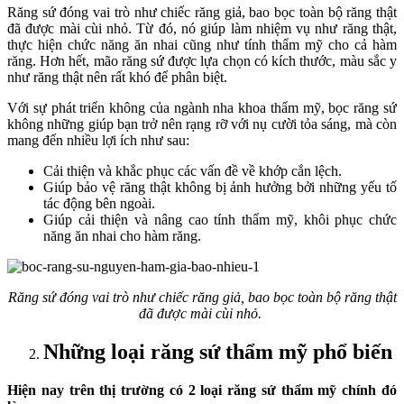
Răng sứ đóng vai trò như chiếc răng giả, bao bọc toàn bộ răng thật
đã được mài cùi nhỏ. Từ đó, nó giúp làm nhiệm vụ như răng thật,
thực hiện chức năng ăn nhai cũng như tính thẩm mỹ cho cả hàm
răng. Hơn hết, mão răng sứ được lựa chọn có kích thước, màu sắc y
như răng thật nên rất khó để phân biệt.
Với sự phát triển không của ngành nha khoa thẩm mỹ, bọc răng sứ
không những giúp bạn trở nên rạng rỡ với nụ cười tỏa sáng, mà còn
mang đến nhiều lợi ích như sau:
Cải thiện và khắc phục các vấn đề về khớp cắn lệch.
Giúp bảo vệ răng thật không bị ảnh hưởng bởi những yếu tố
tác động bên ngoài.
Giúp cải thiện và nâng cao tính thẩm mỹ, khôi phục chức
năng ăn nhai cho hàm răng.
Răng sứ đóng vai trò như chiếc răng giả, bao bọc toàn bộ răng thật
đã được mài cùi nhỏ.
Những loại răng sứ thẩm mỹ phổ biến
Hiện nay trên thị trường có 2 loại răng sứ thẩm mỹ chính đó