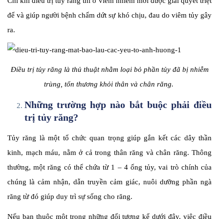
Chỉ khi điều trị tủy răng thì ổ viêm nhiễm mới được giải quyết triệt
để và giúp người bệnh chấm dứt sự khó chịu, đau do viêm tủy gây
ra.
Điều trị tủy răng là thủ thuật nhằm loại bỏ phần tủy đã bị nhiễm
trùng, tổn thương khỏi thân và chân răng.
Những trường hợp nào bắt buộc phải điều
trị tủy răng?
Tủy răng là một tổ chức quan trọng giúp gắn kết các dây thần
kinh, mạch máu, nằm ở cả trong thân răng và chân răng. Thông
thường, một răng có thể chứa từ 1 – 4 ống tủy, vai trò chính của
chúng là cảm nhận, dẫn truyền cảm giác, nuôi dưỡng phần ngà
răng từ đó giúp duy trì sự sống cho răng.
Nếu bạn thuộc một trong những đối tượng kể dưới đây, việc điều