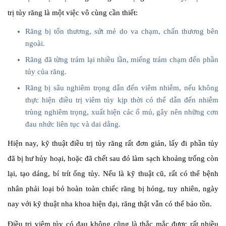
trị tủy răng là một việc vô cùng cần thiết:
Răng bị tổn thương, sứt mẻ do va chạm, chấn thương bên
ngoài.
Răng đã từng trám lại nhiều lần, miếng trám chạm đến phần
tủy của răng.
Răng bị sâu nghiêm trọng dẫn đến viêm nhiễm, nếu không
thực hiện điều trị viêm tủy kịp thời có thể dẫn đến nhiễm
trùng nghiêm trọng, xuất hiện các ổ mủ, gây nên những cơn
đau nhức liên tục và dai dẳng.
Hiện nay, kỹ thuật điều trị tủy răng rất đơn giản, lấy đi phần tủy
đã bị hư hủy hoại, hoặc đã chết sau đó làm sạch khoảng trống còn
lại, tạo dáng, bí trít ống tủy. Nếu là kỹ thuật cũ, rất có thể bệnh
nhân phải loại bỏ hoàn toàn chiếc răng bị hỏng, tuy nhiên, ngày
nay với kỹ thuật nha khoa hiện đại, răng thật vẫn có thể bảo tồn.
Điều trị viêm tủy có đau không cũng là thắc mắc được rất nhiều