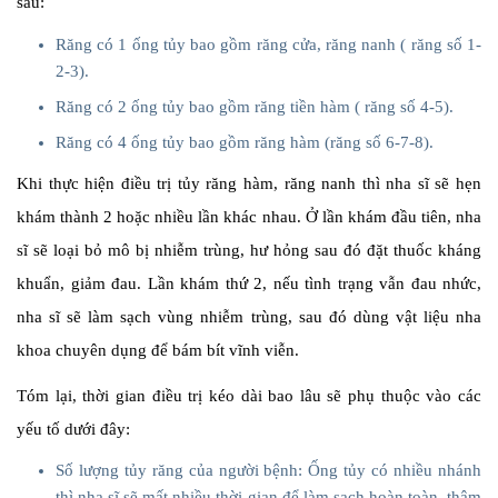
sau:
Răng có 1 ống tủy bao gồm răng cửa, răng nanh ( răng số 1-
2-3).
Răng có 2 ống tủy bao gồm răng tiền hàm ( răng số 4-5).
Răng có 4 ống tủy bao gồm răng hàm (răng số 6-7-8).
Khi thực hiện điều trị tủy răng hàm, răng nanh thì nha sĩ sẽ hẹn
khám thành 2 hoặc nhiều lần khác nhau. Ở lần khám đầu tiên, nha
sĩ sẽ loại bỏ mô bị nhiễm trùng, hư hỏng sau đó đặt thuốc kháng
khuẩn, giảm đau. Lần khám thứ 2, nếu tình trạng vẫn đau nhức,
nha sĩ sẽ làm sạch vùng nhiễm trùng, sau đó dùng vật liệu nha
khoa chuyên dụng để bám bít vĩnh viễn.
Tóm lại, thời gian điều trị kéo dài bao lâu sẽ phụ thuộc vào các
yếu tố dưới đây:
Số lượng tủy răng của người bệnh: Ống tủy có nhiều nhánh
thì nha sĩ sẽ mất nhiều thời gian để làm sạch hoàn toàn, thậm